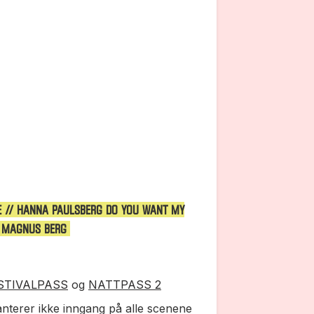
E // HANNA PAULSBERG Do you want my
// MAGNUS BERG
STIVALPASS
og
NATTPASS 2
nterer ikke inngang på alle scenene