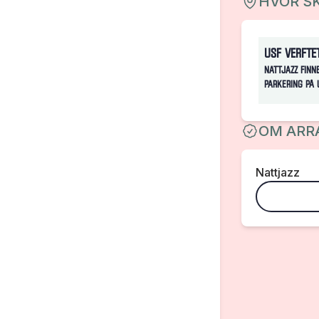
HVOR SK
USF Verfte
Nattjazz finn
parkering på 
OM ARR
Nattjazz