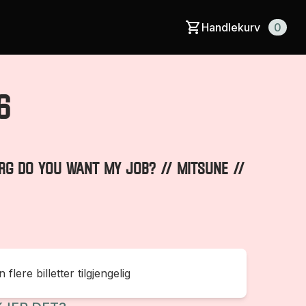
Handlekurv
0
6
ERG Do you want my job? // MITSUNE //
 flere billetter tilgjengelig