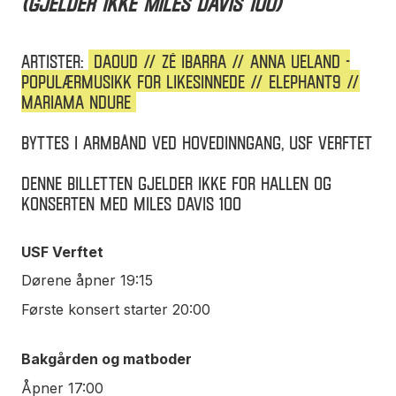
(gjelder ikke Miles Davis 100)
ARTISTER:
DAOUD // ZÉ IBARRA // ANNA UELAND -
Populærmusikk for likesinnede // ELEPHANT9 //
MARIAMA NDURE
BYTTES I ARMBÅND VED HOVEDINNGANG, USF VERFTET
Denne billetten gjelder IKKE for Hallen og
konserten med Miles Davis 100
USF Verftet
Dørene åpner 19:15
Første konsert starter 20:00
Bakgården og matboder
Åpner 17:00