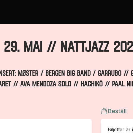
 29. MAI // Nattjazz 20
ONSERT: MØSTER / BERGEN BIG BAND / GARRUBO // 
ARET // AVA MENDOZA solo // HACHIKŌ // PAAL N
Beställ
Biljetter är 