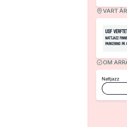
VART Ä
USF Verfte
Nattjazz finn
parkering på 
OM ARR
Nattjazz