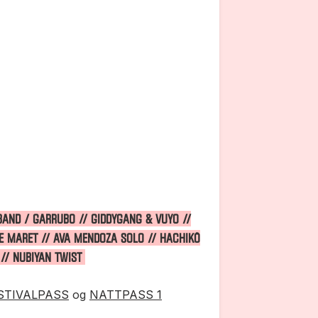
BAND / GARRUBO // GIDDYGANG & VUYO //
RE MARET // AVA MENDOZA solo // HACHIKŌ
 // NUBIYAN TWIST
STIVALPASS
og
NATTPASS 1