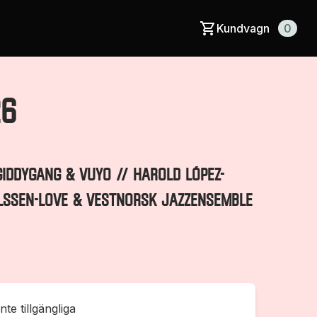
Kundvagn
0
26
GIDDYGANG & VUYO // HAROLD LÓPEZ-
ILSSEN-LOVE & VESTNORSK JAZZENSEMBLE
inte tillgängliga