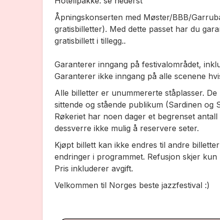
Hotellpakke: se nederst
Åpningskonserten med Møster/BBB/Garruba e
gratisbilletter). Med dette passet har du gar
gratisbillett i tillegg..
Garanterer inngang på festivalområdet, inkl
Garanterer ikke inngang på alle scenene hvis f
Alle billetter er unummererte ståplasser. D
sittende og stående publikum (Sardinen og S
Røkeriet har noen dager et begrenset antall s
dessverre ikke mulig å reservere seter.
Kjøpt billett kan ikke endres til andre billett
endringer i programmet. Refusjon skjer kun h
Pris inkluderer avgift.
Velkommen til Norges beste jazzfestival :)