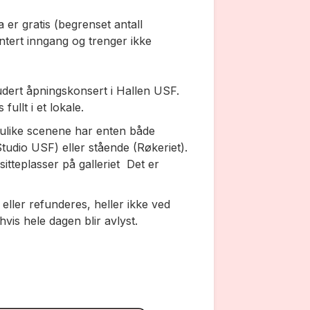
r gratis (begrenset antall
antert inngang og trenger ikke
udert åpningskonsert i Hallen USF.
ullt i et lokale.
e ulike scenene har enten både
tudio USF) eller stående (Røkeriet).
itteplasser på galleriet Det er
er eller refunderes, heller ikke ved
vis hele dagen blir avlyst.