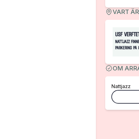
VART Ä
USF Verfte
Nattjazz finn
parkering på 
OM ARR
Nattjazz