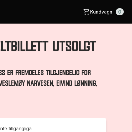
Kundvagn
0
eltbillett UTSOLGT
ss er fremdeles tilgjengelig for
VESLEMØY NARVESEN, EIVIND LØNNING,
inte tillgängliga